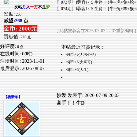
〖073期〗‖蓉容‖﹙5 生肖﹚{牛+虎+兔+蛇
发帖
月入
十万
不是
梦
〖074期〗‖蓉容‖﹙5 生肖﹚{牛+兔+羊+猴+
发贴:
268
威望:
268
点
金币: 2000元
[ 此帖被蓉容在2026-07-07 22:37重新编辑 ]
贡献值:
210
点
好评度:
本帖最近打赏记录：
0 点
在线时间: 0(时)
铜币:+6(无法心动)
注册时间:
2023-11-01
铜币:+6(大哥哥)
最后登录:
2026-08-07
铜币:+6(人生)
沙发
发表于: 2026-07-09 20:03
【
杨新华
】
高手！！牛D