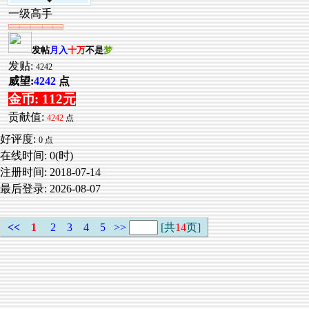
一级高手
发帖
月入
十万
不是
梦
发贴:
4242
威望:
4242
点
金币: 112元
贡献值:
4242
点
好评度:
0 点
在线时间: 0(时)
注册时间:
2018-07-14
最后登录:
2026-08-07
<<
1
2
3
4
5
>>
[共
14
页]