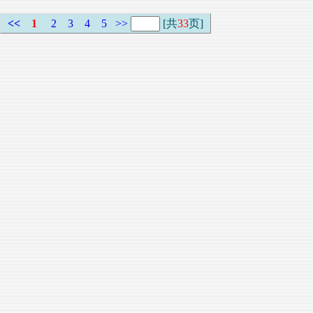
<<
1
2
3
4
5
>>
[共
33
页]