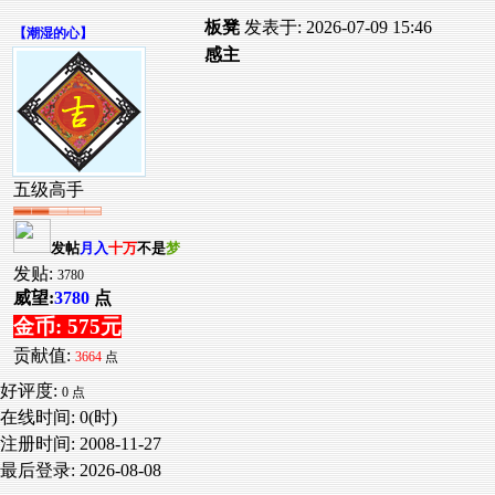
板凳
发表于: 2026-07-09 15:46
【
潮湿的心
】
感主
五级高手
发帖
月入
十万
不是
梦
发贴:
3780
威望:
3780
点
金币: 575元
贡献值:
3664
点
好评度:
0 点
在线时间: 0(时)
注册时间:
2008-11-27
最后登录:
2026-08-08