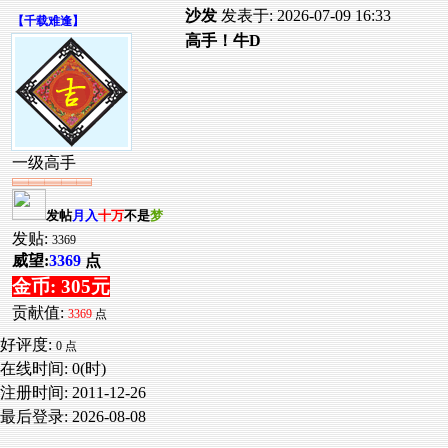
沙发
发表于: 2026-07-09 16:33
【
千载难逢
】
高手！牛D
一级高手
发帖
月入
十万
不是
梦
发贴:
3369
威望:
3369
点
金币: 305元
贡献值:
3369
点
好评度:
0 点
在线时间: 0(时)
注册时间:
2011-12-26
最后登录:
2026-08-08