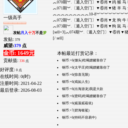
︽070期︾.〔遁入空门〕▼⑥肖▼鸡 猴 马 狗 
︽071期︾.〔遁入空门〕▼⑥肖▼猪 羊 马 兔 
︽︽︽︽︽︽︽︽︽10-8︾︾︾︾︾︾︾
一级高手
︽072期︾.〔遁入空门〕▼⑥肖▼龙 狗 牛 猴 
︽073期︾.〔遁入空门〕▼⑥肖▼狗 鼠 马 羊 
[sell=3]︽074期︾.〔遁入空门〕▼⑥肖▼猪 鼠
发帖
月入
十万
不是
梦
[/ sell]
发贴:
379
威望:
379
点
金币: 1649元
本帖最近打赏记录：
贡献值:
铜币:+6(馒头)吃喝嫖赌靠你了
336
点
铜币:+6(太平庄)吃喝嫖赌靠你了
好评度:
0 点
铜币:+6(惊喜无限)
在线时间: 0(时)
铜币:+6(戏如人生)
注册时间:
2021-04-22
铜币:+6(出海游龙)我是大款
最后登录:
2026-08-03
铜币:+6(密码)吃喝嫖赌靠你了
铜币:+6(婲落婼葙依)
铜币:+7(碧海银鲨)
铜币:+6(特码不容易中)