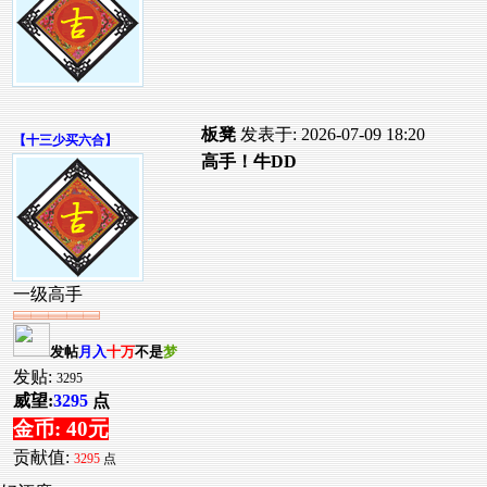
板凳
发表于: 2026-07-09 18:20
【
十三少买六合
】
高手！牛DD
一级高手
发帖
月入
十万
不是
梦
发贴:
3295
威望:
3295
点
金币: 40元
贡献值:
3295
点