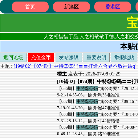
首页
新澳区
香港区
人之相惜惜于品,人之相敬敬于德,人之相交交
本贴
返回论坛
充值金币
发帖赚钱
重要说明
举报此贴
主题 :
[19错02]【074期】中特③⑤码〓〓打造六合界不败神话q
楼主
发表于: 2026-07-08 01:29
[19错02]【074期】中特③⑤码〓
【056期】
中特③⑤码
*施公奇案*『29-42-31-08-
9-21-14-35-06』 開獎:狗33准准准
【057期】
中特③⑤码
*施公奇案*『09-16-45-02-
7-19-01-43-20』 開獎:猴47准准准
【058期】
中特③⑤码
*施公奇案*『10-14-06-08-
7-31-28-13-12』 開獎:牛42错错错
【059期】
中特③⑤码
*施公奇案*『14-38-43-02-
0-48-11-28-45』 開獎:猪20准准准