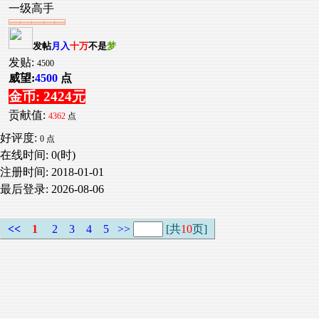
一级高手
发帖
月入
十万
不是
梦
发贴:
4500
威望:
4500
点
金币: 2424元
贡献值:
4362
点
好评度:
0 点
在线时间: 0(时)
注册时间:
2018-01-01
最后登录:
2026-08-06
<<
1
2
3
4
5
>>
[共
10
页]