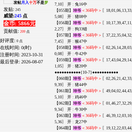
发帖
月入
十万
不是
梦
7,10〗 开 : 兔16中
发贴:
245
【055期】
坤爷
＜36码中＞
〖18,01,06,13,33,
威望:
245
点
5,08〗 开 : 猪08中
金币: 5866元
【056期】
坤爷
＜36码中＞
〖10,17,39,47,11,
2,27〗 开 : 狗33错
贡献值:
209
点
【057期】
坤爷
＜36码中＞
〖37,22,35,04,32,
好评度:
0 点
7,45〗 开 : 猴47中
在线时间: 0(时)
【058期】
坤爷
＜36码中＞
〖02,26,14,28,03,
0,08〗 开 : 牛42中
注册时间:
2023-10-31
【059期】
坤爷
＜36码中＞
〖17,43,04,29,14,
最后登录:
2026-08-07
1,05〗 开 : 猪20中
●●●●●●●●●●●{10-7}●●●●●●●●●●●
【060期】
坤爷
＜36码中＞
〖02,26,21,42,33,
9,39〗 开 : 猪44中
【061期】
坤爷
＜36码中＞
〖49,04,02,44,43,
5,10〗 开 : 鸡46中
【062期】
坤爷
＜36码中＞
〖01,46,27,32,29,
9,34〗 开 : 牛30中
【063期】
坤爷
＜36码中＞
〖46,39,12,03,10,
5,36〗 开 : 龙27中
【064期】
坤爷
＜36码中＞
〖19,12,22,03,44,