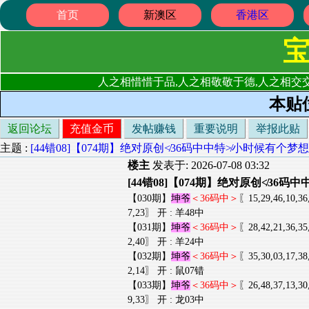
首页
新澳区
香港区
人之相惜惜于品,人之相敬敬于德,人之相交交
本贴
返回论坛
充值金币
发帖赚钱
重要说明
举报此贴
主题 :
[44错08]【074期】绝对原创≮36码中中特≯小时候有
楼主
发表于: 2026-07-08 03:32
[44错08]【074期】绝对原创≮3
【030期】
坤爷
＜36码中＞
〖15,29,46,10,36,
7,23〗 开 : 羊48中
【031期】
坤爷
＜36码中＞
〖28,42,21,36,35,
2,40〗 开 : 羊24中
【032期】
坤爷
＜36码中＞
〖35,30,03,17,38,
2,14〗 开 : 鼠07错
【033期】
坤爷
＜36码中＞
〖26,48,37,13,30,
9,33〗 开 : 龙03中