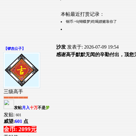
本帖最近打赏记录：
铜币:+6(蝴蝶梦)吃喝嫖赌靠你了
沙发
发表于: 2026-07-09 19:54
【
锣杰公子
】
感谢高手默默无闻的辛勤付出，顶您
三级高手
发帖
月入
十万
不是
梦
发贴:
601
威望:
601
点
金币: 2099元