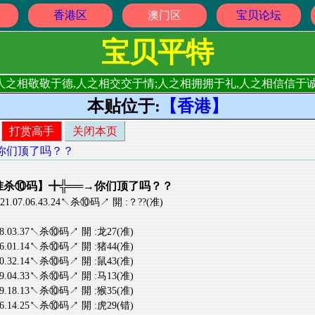
香港区
澳门区
宝贝论坛
宝贝平特
人之相敬敬于德,人之相交交于情;人之相拥拥于礼,人之相信信于诚
本贴位于:
【香港】
打赏高手
关闭本页
═→你们顶了吗？？
◆精准杀⑩码】╋╬══→你们顶了吗？？
.21.07.06.43.24↖杀⑩码↗ 開 :？??(准)
.08.03.37↖杀⑩码↗ 開 :龙27(准)
.16.01.14↖杀⑩码↗ 開 :猪44(准)
.40.32.14↖杀⑩码↗ 開 :鼠43(准)
.09.04.33↖杀⑩码↗ 開 :马13(准)
.39.18.13↖杀⑩码↗ 開 :猴35(准)
.36.14.25↖杀⑩码↗ 開 :虎29(错)