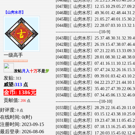
[048期]〖山穷水尽〗31.23.25.34.03.46.20
[047期]〖山穷水尽〗12.15.10.29.05.27.09
【
山穷水尽
】
[046期]〖山穷水尽〗49.36.01.42.48.44.31
[045期]〖山穷水尽〗21.05.27.40.01.15.30
[044期]〖山穷水尽〗22.28.07.03.10.13.32
-----------------------------[10-9]
[043期]〖山穷水尽〗25.37.48.30.31.32.39
[042期]〖山穷水尽〗26.19.15.47.38.07.46
[041期]〖山穷水尽〗07.21.22.05.13.33.09
一级高手
[040期]〖山穷水尽〗28.01.08.30.12.48.38
[039期]〖山穷水尽〗07.41.16.11.10.12.15
[038期]〖山穷水尽〗07.47.24.32.26.16.15
发帖
月入
十万
不是
梦
[037期]〖山穷水尽〗09.39.01.03.42.43.10
发贴:
313
[036期]〖山穷水尽〗04.22.23.27.21.44.10
威望:
313
点
[035期]〖山穷水尽〗35.40.27.47.39.22.06
金币: 1386元
[034期]〖山穷水尽〗07.34.45.06.13.32.46
贡献值:
206
点
-----------------------------[10-10]
[033期]〖山穷水尽〗28.29.22.16.45.20.11
好评度:
0 点
[032期]〖山穷水尽〗03.15.12.43.38.10.25
在线时间: 0(时)
[031期]〖山穷水尽〗19.23.47.38.11.05.45
注册时间:
2023-09-15
[030期]〖山穷水尽〗07.18.13.16.25.45.38
最后登录:
2026-08-06
[029期]〖山穷水尽〗17.20.03.15.45.02.12