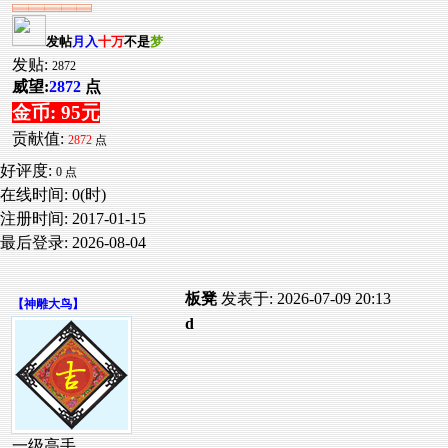
发帖
月入
十万
不是
梦
发贴:
2872
威望:
2872
点
金币: 95元
贡献值:
2872
点
好评度:
0 点
在线时间: 0(时)
注册时间:
2017-01-15
最后登录:
2026-08-04
板凳
发表于: 2026-07-09 20:13
【
神雕大鸟
】
d
一级高手