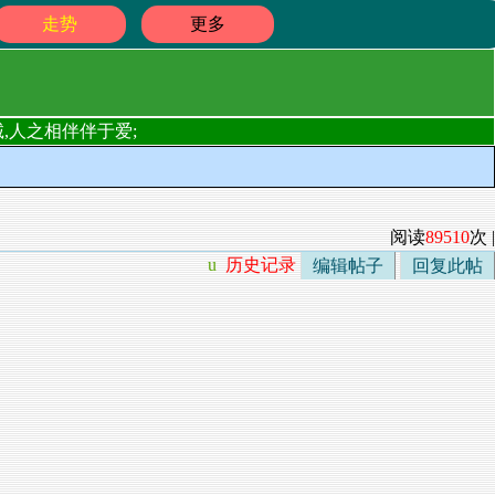
走势
更多
,人之相伴伴于爱;
阅读
89510
次 |
u
历史记录
编辑帖子
回复此帖