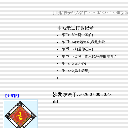
[ 此帖被安然入梦在2026-07-08 04:50重新编
本帖最近打赏记录：
铜币:+6(台湾中国的)
铜币:+14(命运迷宫)我是大款
铜币:+6(知道你还问)
铜币:+6(吉利一家人)吃喝嫖赌靠你了
铜币:+6(龙之心)
铜币:+6(高手聚集)
沙发
发表于: 2026-07-09 20:43
【
太原郡
】
dd