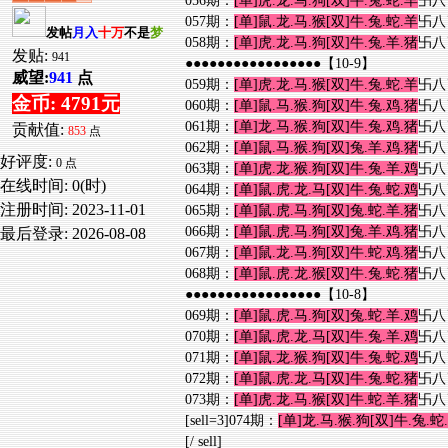
056期：
[单]虎.龙.马.狗[双]牛.兔.蛇.羊
卐八
057期：
[单]鼠.龙.马.猴[双]牛.兔.蛇.羊
卐八
发帖
月入
十万
不是
梦
058期：
[单]虎.龙.马.狗[双]牛.兔.羊.猪
卐八
发贴:
941
●●●●●●●●●●●●●●●●●【10-9】
威望:
941
点
059期：
[单]虎.龙.马.猴[双]牛.兔.蛇.羊
卐八
金币: 4791元
060期：
[单]鼠.马.猴.狗[双]牛.兔.鸡.猪
卐八
061期：
[单]龙.马.猴.狗[双]牛.兔.鸡.猪
卐八
贡献值:
853
点
062期：
[单]鼠.马.猴.狗[双]兔.羊.鸡.猪
卐八
好评度:
0 点
063期：
[单]虎.龙.猴.狗[双]牛.兔.羊.鸡
卐八
在线时间: 0(时)
064期：
[单]鼠.虎.龙.马[双]牛.兔.蛇.鸡
卐八
注册时间:
2023-11-01
065期：
[单]鼠.虎.马.狗[双]兔.蛇.羊.猪
卐八
066期：
[单]鼠.虎.马.狗[双]兔.羊.鸡.猪
卐八
最后登录:
2026-08-08
067期：
[单]鼠.龙.马.狗[双]牛.蛇.鸡.猪
卐八
068期：
[单]鼠.虎.龙.猴[双]牛.兔.蛇.猪
卐八
●●●●●●●●●●●●●●●●●【10-8】
069期：
[单]鼠.虎.马.狗[双]兔.蛇.羊.鸡
卐八
070期：
[单]鼠.虎.龙.马[双]牛.兔.羊.鸡
卐八
071期：
[单]鼠.龙.猴.狗[双]牛.兔.蛇.鸡
卐八
072期：
[单]鼠.虎.龙.马[双]牛.兔.蛇.猪
卐八
073期：
[单]虎.龙.马.猴[双]牛.蛇.羊.猪
卐八
[sell=3]074期：
[单]龙.马.猴.狗[双]牛.兔.蛇
[/ sell]