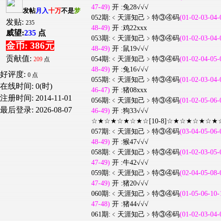
47-49)
开 :兔28√√√
发帖
月入
十万
不是
梦
052期:﹤天涯知己﹥特③④码
(01-02-03-04-
发贴:
235
48-49)
开 :鸡22xxx
威望:
235
点
053期:﹤天涯知己﹥特③④码
(01-02-03-04-
金币: 386元
48-49)
开 :鼠19√√√
贡献值:
054期:﹤天涯知己﹥特③④码
(01-02-04-05-
209
点
48-49)
开 :兔16√√√
好评度:
0 点
055期:﹤天涯知己﹥特③④码
(01-02-03-04-
在线时间: 0(时)
46-47)
开 :猪08xxx
注册时间:
2014-11-01
056期:﹤天涯知己﹥特③④码
(01-02-05-06-
最后登录:
2026-08-07
46-49)
开 :狗33√√√
☆★☆★☆★☆★☆[10-8]☆★☆★☆★☆★
057期:﹤天涯知己﹥特③④码
(03-04-05-06-
48-49)
开 :猴47√√√
058期:﹤天涯知己﹥特③④码
(01-02-03-05-
47-49)
开 :牛42√√√
059期:﹤天涯知己﹥特③④码
(02-04-05-08-
47-49)
开 :猪20√√√
060期:﹤天涯知己﹥特③④码
(01-05-06-10-
47-48)
开 :猪44√√√
061期:﹤天涯知己﹥特③④码
(01-02-03-04-