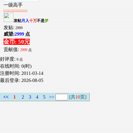
一级高手
发帖
月入
十万
不是
梦
发贴:
2999
威望:
2999
点
金币: 50元
贡献值:
2999
点
好评度:
0 点
在线时间: 0(时)
注册时间:
2011-03-14
最后登录:
2026-08-05
<<
1
2
3
4
5
>>
[共
10
页]