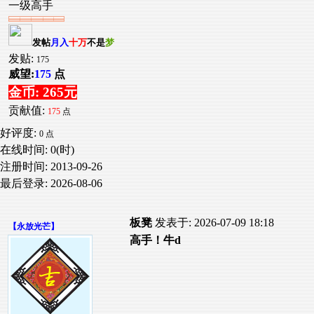
一级高手
发帖
月入
十万
不是
梦
发贴:
175
威望:
175
点
金币: 265元
贡献值:
175
点
好评度:
0 点
在线时间: 0(时)
注册时间:
2013-09-26
最后登录:
2026-08-06
板凳
发表于: 2026-07-09 18:18
【
永放光芒
】
高手！牛d