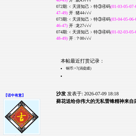
48-49)
开 :鼠43√√√
072期:﹤天涯知己﹥特③④码
(01-03-05-07-
47-49)
开 :猪44√√√
073期:﹤天涯知己﹥特③④码
(03-04-05-06-
46-47)
开 :龙27√√√
074期:﹤天涯知己﹥特③④码
(01-02-03-05-
48-49)
开 :？00√√√
本帖最近打赏记录：
铜币:+7(涓夌緤)
沙发
发表于: 2026-07-09 18:18
【
话中有意
】
藓花送给你伟大的无私雷锋精神来自