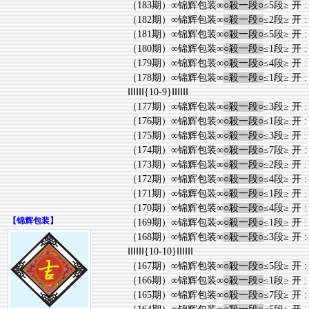
（183期）∞锦辉包装∞
○殺一段○
≤5段≥ 开 :
（182期）∞锦辉包装∞
○殺一段○
≤2段≥ 开 :
（181期）∞锦辉包装∞
○殺一段○
≤5段≥ 开 :
（180期）∞锦辉包装∞
○殺一段○
≤1段≥ 开 :
（179期）∞锦辉包装∞
○殺一段○
≤4段≥ 开 :
（178期）∞锦辉包装∞
○殺一段○
≤1段≥ 开 :
ⅠⅠⅠⅠⅠⅠ{10-9}ⅠⅠⅠⅠⅠⅠ
（177期）∞锦辉包装∞
○殺一段○
≤3段≥ 开 :
（176期）∞锦辉包装∞
○殺一段○
≤1段≥ 开 :
（175期）∞锦辉包装∞
○殺一段○
≤3段≥ 开 :
（174期）∞锦辉包装∞
○殺一段○
≤7段≥ 开 :
（173期）∞锦辉包装∞
○殺一段○
≤2段≥ 开 :
（172期）∞锦辉包装∞
○殺一段○
≤4段≥ 开 :
（171期）∞锦辉包装∞
○殺一段○
≤1段≥ 开 :
（170期）∞锦辉包装∞
○殺一段○
≤4段≥ 开 :
【
锦辉包装
】
（169期）∞锦辉包装∞
○殺一段○
≤1段≥ 开 :
（168期）∞锦辉包装∞
○殺一段○
≤3段≥ 开 :
ⅠⅠⅠⅠⅠⅠ{10-10}ⅠⅠⅠⅠⅠⅠ
（167期）∞锦辉包装∞
○殺一段○
≤5段≥ 开 :
（166期）∞锦辉包装∞
○殺一段○
≤1段≥ 开 :
（165期）∞锦辉包装∞
○殺一段○
≤7段≥ 开 :