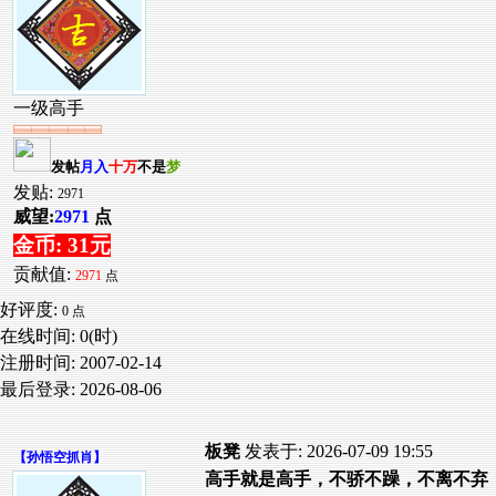
一级高手
发帖
月入
十万
不是
梦
发贴:
2971
威望:
2971
点
金币: 31元
贡献值:
2971
点
好评度:
0 点
在线时间: 0(时)
注册时间:
2007-02-14
最后登录:
2026-08-06
板凳
发表于: 2026-07-09 19:55
【
孙悟空抓肖
】
高手就是高手，不骄不躁，不离不弃