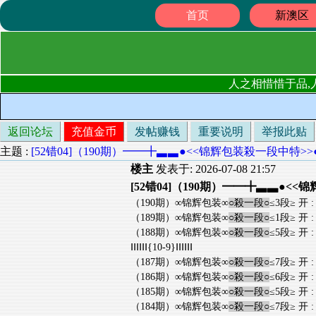
首页
新澳区
人之相惜惜于品,
返回论坛
充值金币
发帖赚钱
重要说明
举报此贴
主题 :
[52错04]（190期）━━╋▃▃●<<锦辉包装殺一段中特>
楼主
发表于: 2026-07-08 21:57
[52错04]（190期）━━╋▃▃●<
（190期）∞锦辉包装∞
○殺一段○
≤3段≥ 开 :
（189期）∞锦辉包装∞
○殺一段○
≤1段≥ 开 :
（188期）∞锦辉包装∞
○殺一段○
≤5段≥ 开 :
ⅠⅠⅠⅠⅠⅠ{10-9}ⅠⅠⅠⅠⅠⅠ
（187期）∞锦辉包装∞
○殺一段○
≤7段≥ 开 :
（186期）∞锦辉包装∞
○殺一段○
≤6段≥ 开 :
（185期）∞锦辉包装∞
○殺一段○
≤5段≥ 开 :
（184期）∞锦辉包装∞
○殺一段○
≤7段≥ 开 :