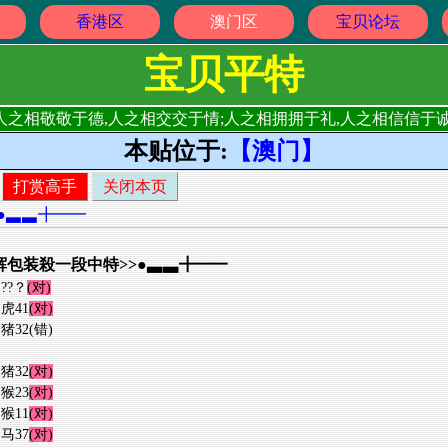
香港区
澳门区
宝贝论坛
宝贝平特
人之相敬敬于德,人之相交交于情;人之相拥拥于礼,人之相信信于诚
本贴位于:
【澳门】
打赏高手
关闭本页
>●▃▃╋━━
<锦辉包装殺一段中特>>●▃▃╋━━
 ??？
(对)
 虎41
(对)
 猪32(错)
 猪32
(对)
 猴23
(对)
 猴11
(对)
 马37
(对)