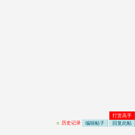
打赏高手
u
历史记录
编辑帖子
回复此帖