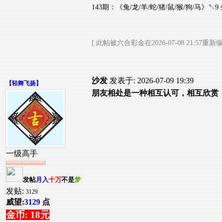
143期：《兔/龙/羊/蛇/猪/鼠/猴/狗/马》↖9
[ 此帖被六合彩金在2026-07-08 21:57重新编
沙发
发表于: 2026-07-09 19:39
【
轻舞飞扬
】
朋友相处是一种相互认可，相互欣赏
一级高手
发帖
月入
十万
不是
梦
发贴:
3129
威望:
3129
点
金币: 18元