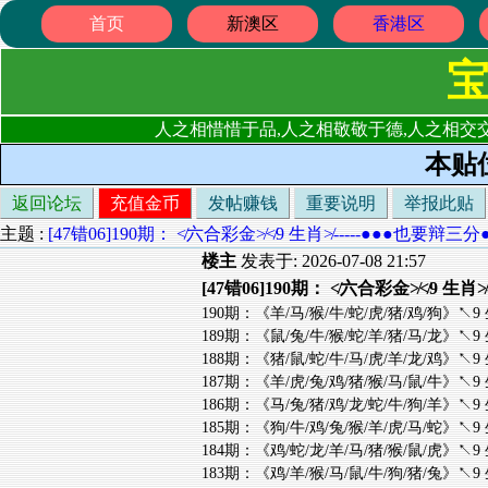
首页
新澳区
香港区
人之相惜惜于品,人之相敬敬于德,人之相交交
本贴
返回论坛
充值金币
发帖赚钱
重要说明
举报此贴
主题 :
[47错06]190期： ≮六合彩金≯≮9 生肖≯-----●●●也要辩三分●●●
楼主
发表于: 2026-07-08 21:57
[47错06]190期： ≮六合彩金≯≮9 生肖≯--
190期：《羊/马/猴/牛/蛇/虎/猪/鸡/狗》↖9
189期：《鼠/兔/牛/猴/蛇/羊/猪/马/龙》↖9
188期：《猪/鼠/蛇/牛/马/虎/羊/龙/鸡》↖9
187期：《羊/虎/兔/鸡/猪/猴/马/鼠/牛》↖9
186期：《马/兔/猪/鸡/龙/蛇/牛/狗/羊》↖9
185期：《狗/牛/鸡/兔/猴/羊/虎/马/蛇》↖9
184期：《鸡/蛇/龙/羊/马/猪/猴/鼠/虎》↖9
183期：《鸡/羊/猴/马/鼠/牛/狗/猪/兔》↖9