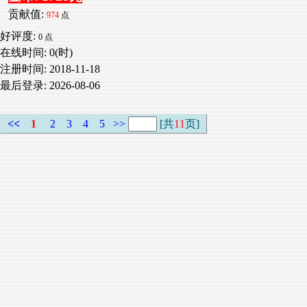
贡献值:
974
点
好评度:
0 点
在线时间: 0(时)
注册时间:
2018-11-18
最后登录:
2026-08-06
<<
1
2
3
4
5
>>
[共
11
页]