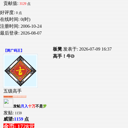
贡献值:
3129
点
好评度:
0 点
在线时间: 0(时)
注册时间:
2006-10-24
最后登录:
2026-08-07
板凳
发表于: 2026-07-09 16:37
【
两广码王
】
高手！牛D
五级高手
发帖
月入
十万
不是
梦
发贴:
1159
威望:
1159
点
金币: 1728元