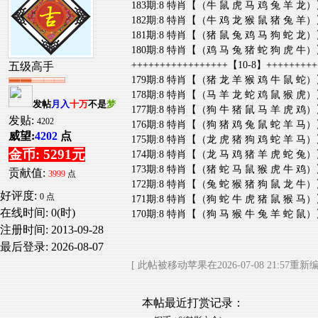
183期:8 特肖【（牛 鼠 虎 马 鸡 兔 羊 
182期:8 特肖【（牛 鸡 龙 猴 鼠 猪 兔 
181期:8 特肖【（猪 鼠 兔 鸡 马 狗 蛇 
180期:8 特肖【（鸡 马 兔 猪 蛇 狗 虎 
+++++++++++++++++【10-8】+++++++++
五级高手
179期:8 特肖【（猪 龙 羊 猴 鸡 牛 鼠 
178期:8 特肖【（马 羊 龙 蛇 鸡 鼠 猴 
发帖
月入
十万
不是
梦
177期:8 特肖【（狗 牛 猪 鼠 马 羊 虎 
发贴:
4202
176期:8 特肖【（狗 猪 鸡 兔 鼠 蛇 羊 
威望:
4202
点
175期:8 特肖【（龙 虎 猪 狗 鸡 蛇 羊 
金币: 5291元
174期:8 特肖【（龙 马 鸡 猪 羊 虎 蛇 
173期:8 特肖【（猪 蛇 马 鼠 猴 虎 牛 
贡献值:
3999
点
172期:8 特肖【（兔 蛇 猴 猪 狗 鼠 龙 
好评度:
0 点
171期:8 特肖【（狗 蛇 牛 虎 猪 鼠 猴 
在线时间: 0(时)
170期:8 特肖【（狗 马 猴 牛 兔 羊 蛇 
注册时间:
2013-09-28
最后登录:
2026-08-07
[ 此帖被移动苹果在2026-07-08 21:57重新编
本帖最近打赏记录：