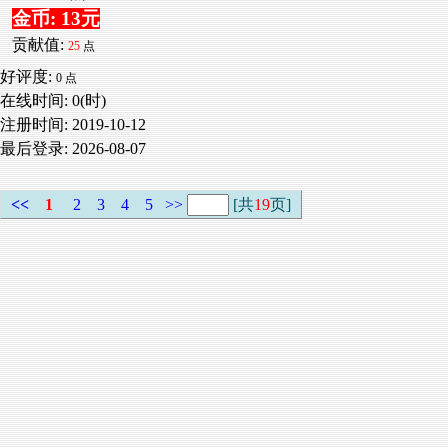
金币: 13元
贡献值:
25
点
好评度:
0 点
在线时间: 0(时)
注册时间:
2019-10-12
最后登录:
2026-08-07
<<
1
2
3
4
5
>>
[共
19
页]