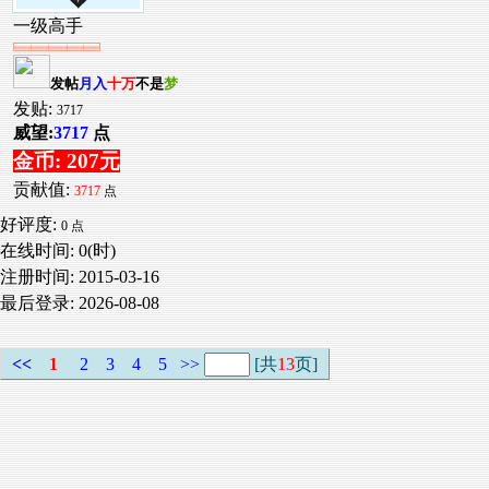
一级高手
发帖
月入
十万
不是
梦
发贴:
3717
威望:
3717
点
金币: 207元
贡献值:
3717
点
好评度:
0 点
在线时间: 0(时)
注册时间:
2015-03-16
最后登录:
2026-08-08
<<
1
2
3
4
5
>>
[共
13
页]