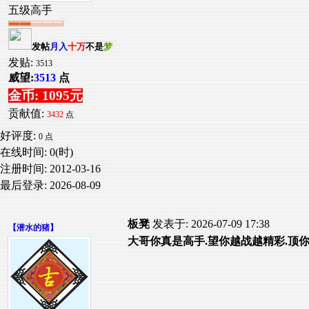
五级高手
发帖
月入
十万
不是
梦
发贴:
3513
威望:
3513
点
金币: 1095元
贡献值:
3432
点
好评度:
0 点
在线时间: 0(时)
注册时间:
2012-03-16
最后登录:
2026-08-09
板凳
发表于: 2026-07-09 17:38
【
潜水的猪
】
大哥你真是高手.望你越战越精彩.顶