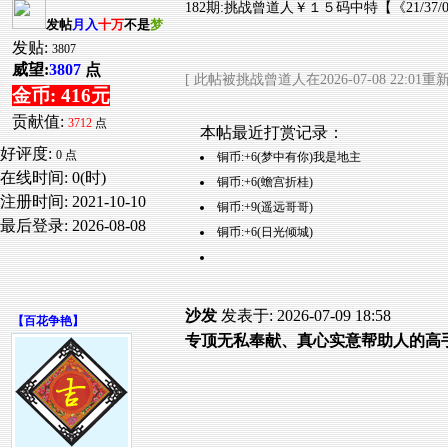
182期:挑战曾道人￥１５码中特【《21/37/05/23/4
发帖
月入
十万
不是
梦
发贴:
3807
威望:
3807
点
[ 此帖被挑战曾道人在2026-07-08 22:01重
金币: 416元
贡献值:
3712
点
本帖最近打赏记录：
好评度:
0 点
铜币:+6(梦中有你)我是地主
在线时间: 0(时)
铜币:+6(蟾宫折桂)
注册时间:
2021-10-10
铜币:+9(遥远哥哥)
最后登录:
2026-08-08
铜币:+6(日光倾城)
沙发
发表于: 2026-07-09 18:58
【
百花争艳
】
专顶无私奉献、真心实意帮助人的高