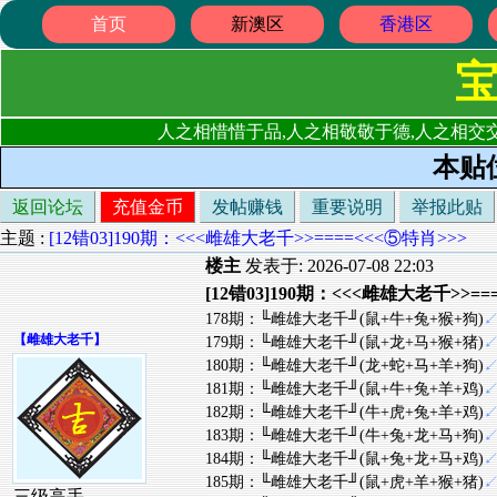
首页
新澳区
香港区
人之相惜惜于品,人之相敬敬于德,人之相交交
本贴
返回论坛
充值金币
发帖赚钱
重要说明
举报此贴
主题 :
[12错03]190期：<<<雌雄大老千>>====<<<⑤特肖>>>
楼主
发表于: 2026-07-08 22:03
[12错03]190期：<<<雌雄大老千>>==
178期：╙雌雄大老千╜(鼠+牛+兔+猴+狗)
【
雌雄大老千
】
179期：╙雌雄大老千╜(鼠+龙+马+猴+猪)
180期：╙雌雄大老千╜(龙+蛇+马+羊+狗)
181期：╙雌雄大老千╜(鼠+牛+兔+羊+鸡)
182期：╙雌雄大老千╜(牛+虎+兔+羊+鸡)
183期：╙雌雄大老千╜(牛+兔+龙+马+狗)
184期：╙雌雄大老千╜(鼠+兔+龙+马+鸡)
185期：╙雌雄大老千╜(鼠+虎+羊+猴+猪)
三级高手