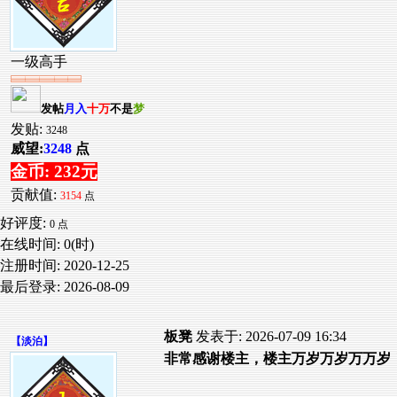
一级高手
发帖
月入
十万
不是
梦
发贴:
3248
威望:
3248
点
金币: 232元
贡献值:
3154
点
好评度:
0 点
在线时间: 0(时)
注册时间:
2020-12-25
最后登录:
2026-08-09
板凳
发表于: 2026-07-09 16:34
【
淡泊
】
非常感谢楼主，楼主万岁万岁万万岁