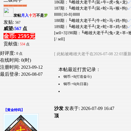
186期：╙雌雄大老千╜(鼠+牛+虎+兔+龙)
187期：╙雌雄大老千╜(鼠+蛇+马+猴+狗)
ⅠⅠⅠⅠⅠⅠ{10-8}ⅠⅠⅠⅠⅠⅠ
发帖
月入
十万
不是
梦
188期：╙雌雄大老千╜(牛+蛇+马+鸡+狗)
发贴:
567
189期：╙雌雄大老千╜(龙+蛇+羊+鸡+猪)
威望:
567
点
[sell=3]190期：╙雌雄大老千╜(兔+龙+羊+
金币: 2595元
[/ sell]
贡献值:
534
点
好评度:
0 点
[ 此帖被雌雄大老千在2026-07-08 22:03重
在线时间: 0(时)
注册时间:
2023-09-12
本帖最近打赏记录：
最后登录:
2026-08-07
铜币:+8(打造奋斗)
铜币:+6(向日葵)
沙发
发表于: 2026-07-09 16:47
【
黄金特码
】
顶