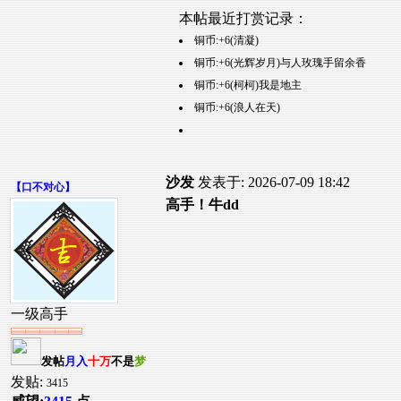
本帖最近打赏记录：
铜币:+6(清凝)
铜币:+6(光辉岁月)与人玫瑰手留余香
铜币:+6(柯柯)我是地主
铜币:+6(浪人在天)
沙发
发表于: 2026-07-09 18:42
【
口不对心
】
高手！牛dd
一级高手
发帖
月入
十万
不是
梦
发贴:
3415