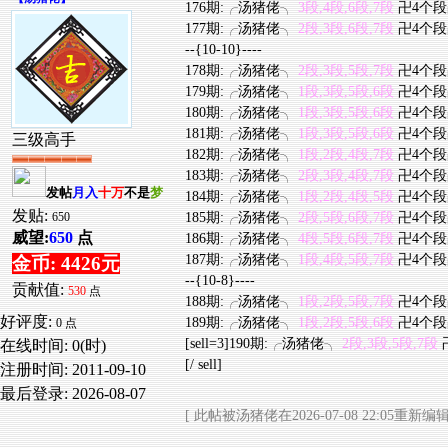
176期:╭汤猪佬╮
3段,4段,6段,7段
卍4个段
177期:╭汤猪佬╮
2段,3段,6段,7段
卍4个段
--{10-10}----
178期:╭汤猪佬╮
2段,3段,5段,7段
卍4个段
179期:╭汤猪佬╮
1段,3段,5段,6段
卍4个段
180期:╭汤猪佬╮
1段,3段,5段,6段
卍4个段
181期:╭汤猪佬╮
1段,3段,5段,6段
卍4个段
三级高手
182期:╭汤猪佬╮
1段,2段,4段,7段
卍4个段
183期:╭汤猪佬╮
2段,3段,4段,7段
卍4个段
发帖
月入
十万
不是
梦
184期:╭汤猪佬╮
1段,2段,4段,5段
卍4个段
发贴:
185期:╭汤猪佬╮
2段,5段,6段,7段
卍4个段
650
威望:
650
点
186期:╭汤猪佬╮
4段,5段,6段,7段
卍4个段
187期:╭汤猪佬╮
1段,4段,5段,7段
卍4个段
金币: 4426元
--{10-8}----
贡献值:
530
点
188期:╭汤猪佬╮
1段,2段,5段,7段
卍4个段
好评度:
189期:╭汤猪佬╮
1段,2段,5段,6段
卍4个段
0 点
[sell=3]190期:╭汤猪佬╮
2段,3段,5段,7段
在线时间: 0(时)
[/ sell]
注册时间:
2011-09-10
最后登录:
2026-08-07
[ 此帖被汤猪佬在2026-07-08 22:05重新编辑