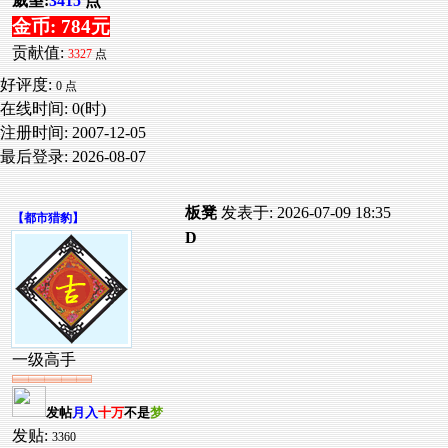
威望:
3415
点
金币: 784元
贡献值:
3327
点
好评度:
0 点
在线时间: 0(时)
注册时间:
2007-12-05
最后登录:
2026-08-07
板凳
发表于: 2026-07-09 18:35
【
都市猎豹
】
D
一级高手
发帖
月入
十万
不是
梦
发贴:
3360