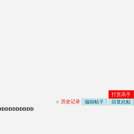
打赏高手
u
历史记录
编辑帖子
回复此帖
DDDDDDDDD