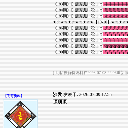
《183期》〖
蓝齐儿
〗殺 1 肖
牛牛牛牛牛
《184期》〖
蓝齐儿
〗殺 1 肖
鼠鼠鼠鼠鼠
《185期》〖
蓝齐儿
〗殺 1 肖
龙龙龙龙龙
★☆★☆★☆★☆★☆★【10-10】★☆★
《186期》〖
蓝齐儿
〗殺 1 肖
虎虎虎虎虎
《187期》〖
蓝齐儿
〗殺 1 肖
马马马马马
《188期》〖
蓝齐儿
〗殺 1 肖
羊羊羊羊羊
《189期》〖
蓝齐儿
〗殺 1 肖
猪猪猪猪猪
《190期》〖
蓝齐儿
〗殺 1 肖
马马马马马
[ 此帖被解特码料在2026-07-08 22:06重新编
沙发
发表于: 2026-07-09 17:55
【
飞哥资料
】
顶顶顶