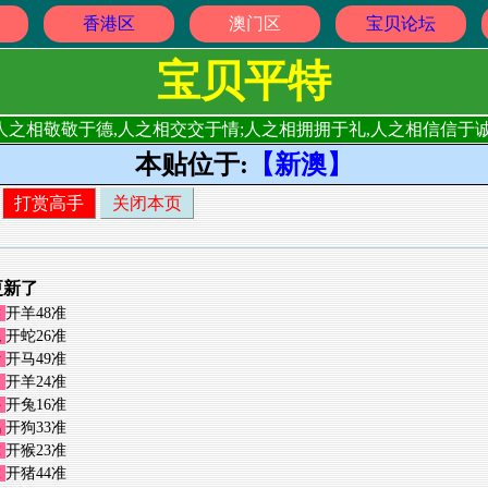
香港区
澳门区
宝贝论坛
宝贝平特
人之相敬敬于德,人之相交交于情;人之相拥拥于礼,人之相信信于诚
本贴位于:
【新澳】
打赏高手
关闭本页
更新了
猴
开羊48准
兔
开蛇26准
猪
开马49准
马
开羊24准
牛
开兔16准
鸡
开狗33准
虎
开猴23准
虎
开猪44准