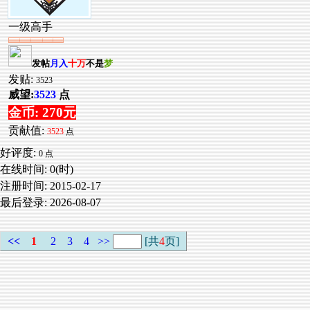
一级高手
发帖
月入
十万
不是
梦
发贴:
3523
威望:
3523
点
金币: 270元
贡献值:
3523
点
好评度:
0 点
在线时间: 0(时)
注册时间:
2015-02-17
最后登录:
2026-08-07
<<
1
2
3
4
>>
[共
4
页]