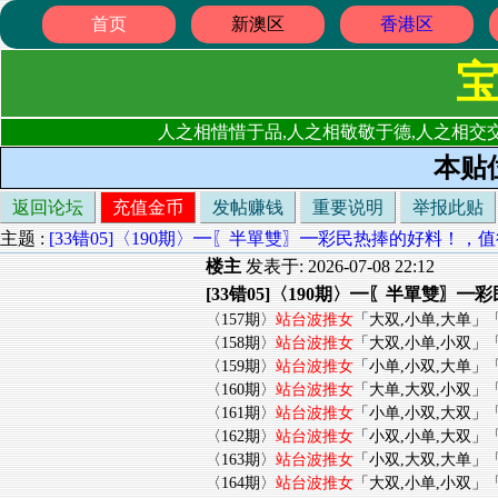
首页
新澳区
香港区
人之相惜惜于品,人之相敬敬于德,人之相交交
本贴
返回论坛
充值金币
发帖赚钱
重要说明
举报此贴
主题 :
[33错05]〈190期〉━〖半單雙〗━彩民热捧的好料！，
楼主
发表于: 2026-07-08 22:12
[33错05]〈190期〉━〖半單雙〗
〈157期〉
站台波推女
「大双,小单,大单」「
〈158期〉
站台波推女
「大双,小单,小双」「
〈159期〉
站台波推女
「小单,小双,大单」「
〈160期〉
站台波推女
「大单,大双,小双」「
〈161期〉
站台波推女
「小单,小双,大双」「
〈162期〉
站台波推女
「小双,小单,大双」「
〈163期〉
站台波推女
「小双,大双,大单」「
〈164期〉
站台波推女
「大双,小单,小双」「