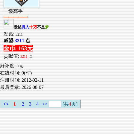
一级高手
发帖
月入
十万
不是
梦
发贴:
3211
威望:
3211
点
金币: 163元
贡献值:
3211
点
好评度:
0 点
在线时间: 0(时)
注册时间:
2012-02-11
最后登录:
2026-08-07
<<
1
2
3
4
>>
[共
4
页]