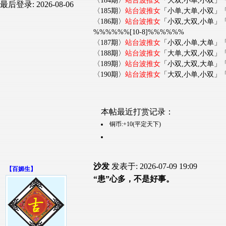
〈184期〉
站台波推女
「大双,小单,小双」「
最后登录:
2026-08-06
〈185期〉
站台波推女
「小单,大单,小双」「
〈186期〉
站台波推女
「小双,大双,小单」「
%%%%%%[10-8]%%%%%%
〈187期〉
站台波推女
「小双,小单,大单」「
〈188期〉
站台波推女
「大单,大双,小双」「
〈189期〉
站台波推女
「小双,大双,大单」「
〈190期〉
站台波推女
「大双,小单,小双」「
本帖最近打赏记录：
铜币:+10(平定天下)
沙发
发表于: 2026-07-09 19:09
【
百媚生
】
“患”心多，不是好事。