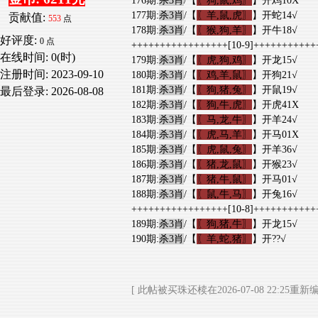
176期:
杀3肖
/【
〖狗,鼠,鸡〗
】开鸡10X
177期:
杀3肖
/【
〖羊,鼠,虎〗
】开蛇14√
贡献值:
553
点
178期:
杀3肖
/【
〖猴,狗,羊〗
】开牛18√
好评度:
0 点
+++++++++++++++++[10-9]+++++++++++
在线时间: 0(时)
179期:
杀3肖
/【
〖虎,狗,鸡〗
】开龙15√
注册时间:
2023-09-10
180期:
杀3肖
/【
〖鸡,羊,鼠〗
】开狗21√
181期:
杀3肖
/【
〖狗,猪,兔〗
】开鼠19√
最后登录:
2026-08-08
182期:
杀3肖
/【
〖狗,牛,虎〗
】开虎41X
183期:
杀3肖
/【
〖马,龙,牛〗
】开羊24√
184期:
杀3肖
/【
〖虎,马,羊〗
】开马01X
185期:
杀3肖
/【
〖虎,鼠,兔〗
】开羊36√
186期:
杀3肖
/【
〖猪,龙,鼠〗
】开猴23√
187期:
杀3肖
/【
〖猪,牛,鼠〗
】开马01√
188期:
杀3肖
/【
〖鼠,牛,马〗
】开兔16√
+++++++++++++++++[10-8]+++++++++++
189期:
杀3肖
/【
〖狗,猪,牛〗
】开龙15√
190期:
杀3肖
/【
〖羊,蛇,猪〗
】开??√
[ 此帖被买珠还椟在2026-07-08 22:25重新编