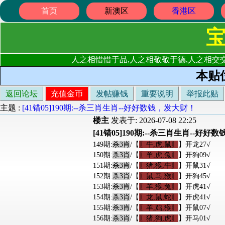
首页
新澳区
香港区
人之相惜惜于品,人之相敬敬于德,人之相交交
本贴
返回论坛
充值金币
发帖赚钱
重要说明
举报此贴
主题 :
[41错05]190期:--杀三肖生肖--好好数钱，发大财！
楼主
发表于: 2026-07-08 22:25
[41错05]190期:--杀三肖生肖--好
149期:
杀3肖
/【
〖牛,虎,鼠〗
】开龙27√
150期:
杀3肖
/【
〖羊,虎,兔〗
】开狗09√
151期:
杀3肖
/【
〖猪,猴,牛〗
】开鼠31√
152期:
杀3肖
/【
〖鼠,马,猴〗
】开狗45√
153期:
杀3肖
/【
〖羊,猴,兔〗
】开虎41√
154期:
杀3肖
/【
〖龙,鼠,蛇〗
】开虎41√
155期:
杀3肖
/【
〖羊,鸡,猴〗
】开鼠07√
156期:
杀3肖
/【
〖猪,狗,虎〗
】开马01√