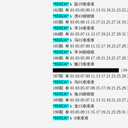
*特码36*
k :鼠19准准准
182期: 单 01.03.05.09.11.13.15.19.21.23.25
*特码36*
k :虎41错错错
183期: 单 03.05.09.11.15.17.21.25.27.31.33
*特码36*
k :羊24准准准
184期: 单 01.05.07.11.13.17.19.21.27.29.31
*特码36*
k :马01准准准
185期: 单 01.05.07.09.11.15.17.19.23.27.29
*特码36*
k :羊36错错错
186期: 单 01.03.05.09.17.19.21.23.25.27.29
*特码36*
k :猴23准准准
▇▇▇▇▇▇▇▇▇▇▇▇▇▇▇▇▇▇▇▇▇（10
187期: 单 01.03.07.09.11.13.17.21.23.25.29
*特码36*
k :马01准准准
188期: 单 01.03.05.07.09.15.17.19.21.25.29
*特码36*
k :兔16错错错
189期: 单 01.03.05.07.11.13.15.19.21.23.27
*特码36*
k :龙15准准准
190期: 单 03.05.09.11.15.17.19.21.23.29.31
*特码36*
k :0准准准