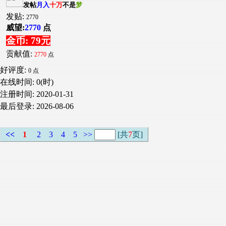
发帖
月入
十万
不是
梦
发贴:
2770
威望:
2770
点
金币: 79元
贡献值:
2770
点
好评度:
0 点
在线时间: 0(时)
注册时间:
2020-01-31
最后登录:
2026-08-06
<<
1
2
3
4
5
>>
[共
7
页]