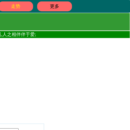
走势
更多
,人之相伴伴于爱;