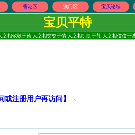
香港区
澳门区
宝贝论坛
宝贝平特
人之相敬敬于德,人之相交交于情;人之相拥拥于礼,人之相信信于诚
访问或注册用户再访问】→