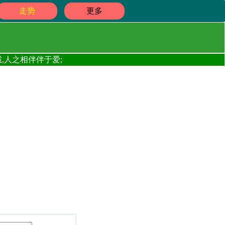
走势
更多
,人之相伴伴于爱;