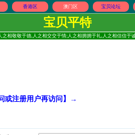
香港区
澳门区
宝贝论坛
宝贝平特
人之相敬敬于德,人之相交交于情;人之相拥拥于礼,人之相信信于诚
访问或注册用户再访问】→