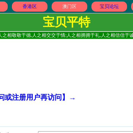
香港区
澳门区
宝贝论坛
宝贝平特
人之相敬敬于德,人之相交交于情;人之相拥拥于礼,人之相信信于诚
访问或注册用户再访问】→