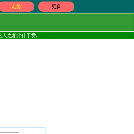
走势
更多
,人之相伴伴于爱;