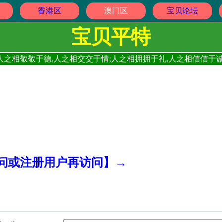
香港区
澳门区
宝贝论坛
宝贝平特
人之相敬敬于德,人之相交交于情;人之相拥拥于礼,人之相信信于诚
访问或注册用户再访问】→