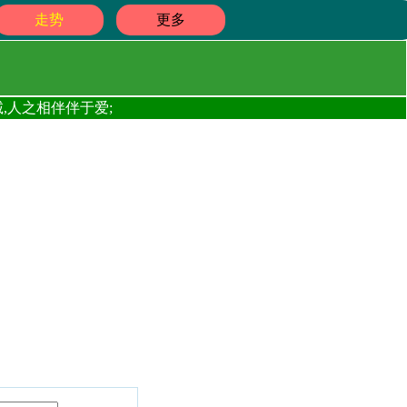
走势
更多
,人之相伴伴于爱;