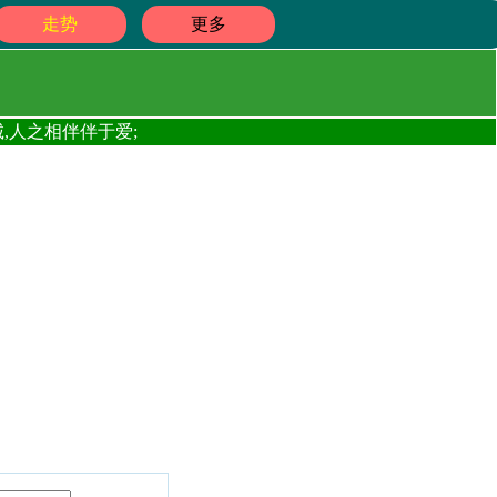
走势
更多
,人之相伴伴于爱;