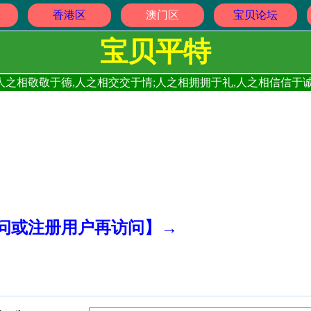
香港区
澳门区
宝贝论坛
宝贝平特
人之相敬敬于德,人之相交交于情;人之相拥拥于礼,人之相信信于诚
访问或注册用户再访问】→