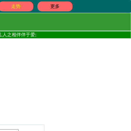
走势
更多
,人之相伴伴于爱;