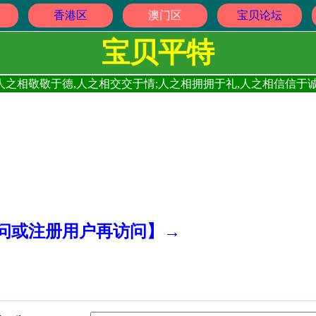
香港区
澳门区
宝贝论坛
宝贝平特
人之相敬敬于德,人之相交交于情;人之相拥拥于礼,人之相信信于诚
访问或注册用户再访问】→