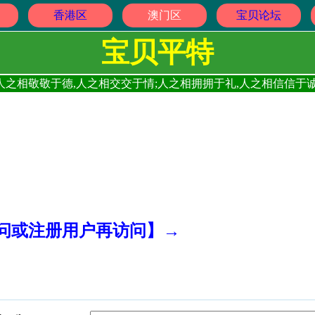
香港区
澳门区
宝贝论坛
宝贝平特
人之相敬敬于德,人之相交交于情;人之相拥拥于礼,人之相信信于诚
访问或注册用户再访问】→