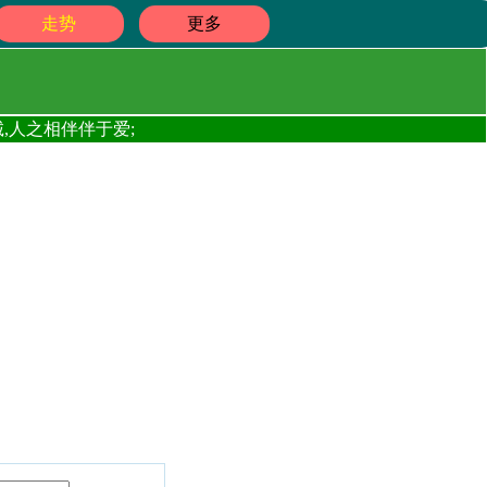
走势
更多
,人之相伴伴于爱;