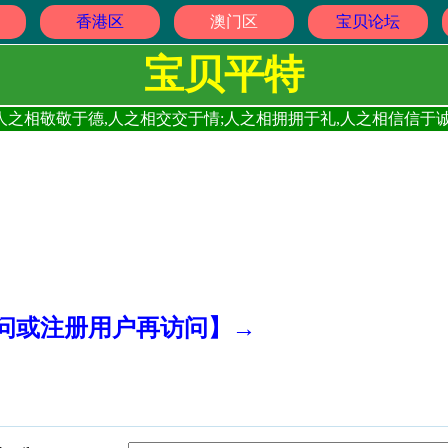
香港区
澳门区
宝贝论坛
宝贝平特
人之相敬敬于德,人之相交交于情;人之相拥拥于礼,人之相信信于诚
访问或注册用户再访问】→