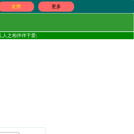
走势
更多
,人之相伴伴于爱;