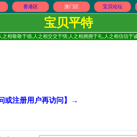
香港区
澳门区
宝贝论坛
宝贝平特
人之相敬敬于德,人之相交交于情;人之相拥拥于礼,人之相信信于诚
访问或注册用户再访问】→