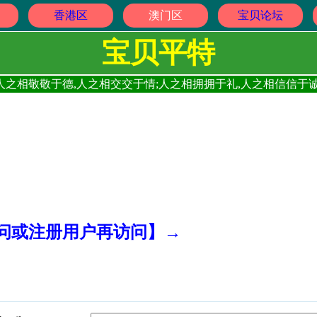
香港区
澳门区
宝贝论坛
宝贝平特
人之相敬敬于德,人之相交交于情;人之相拥拥于礼,人之相信信于诚
访问或注册用户再访问】→