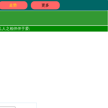
走势
更多
,人之相伴伴于爱;