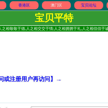
香港区
澳门区
宝贝论坛
宝贝平特
人之相敬敬于德,人之相交交于情;人之相拥拥于礼,人之相信信于诚
访问或注册用户再访问】→