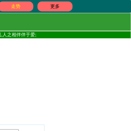
走势
更多
,人之相伴伴于爱;