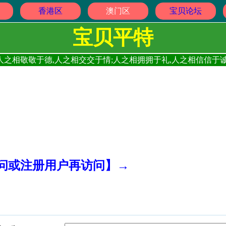
香港区
澳门区
宝贝论坛
宝贝平特
人之相敬敬于德,人之相交交于情;人之相拥拥于礼,人之相信信于诚
访问或注册用户再访问】→