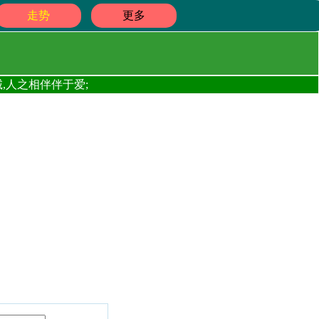
走势
更多
,人之相伴伴于爱;