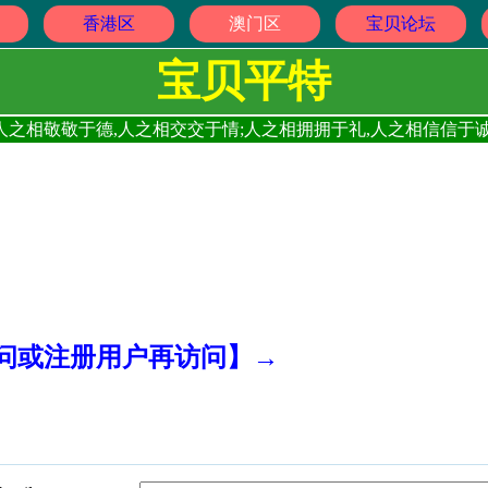
香港区
澳门区
宝贝论坛
宝贝平特
人之相敬敬于德,人之相交交于情;人之相拥拥于礼,人之相信信于诚
访问或注册用户再访问】→