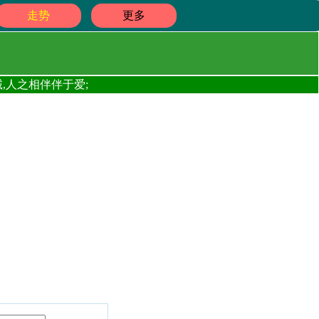
走势
更多
,人之相伴伴于爱;