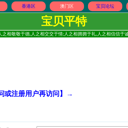
香港区
澳门区
宝贝论坛
宝贝平特
人之相敬敬于德,人之相交交于情;人之相拥拥于礼,人之相信信于诚
访问或注册用户再访问】→