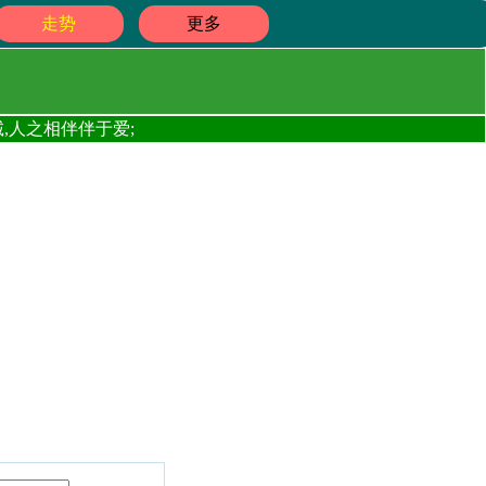
走势
更多
,人之相伴伴于爱;