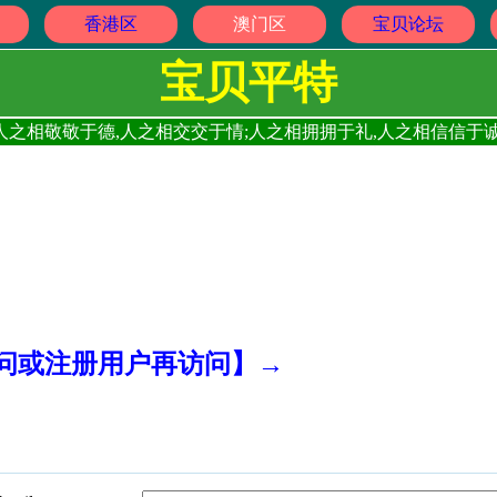
香港区
澳门区
宝贝论坛
宝贝平特
人之相敬敬于德,人之相交交于情;人之相拥拥于礼,人之相信信于诚
访问或注册用户再访问】→