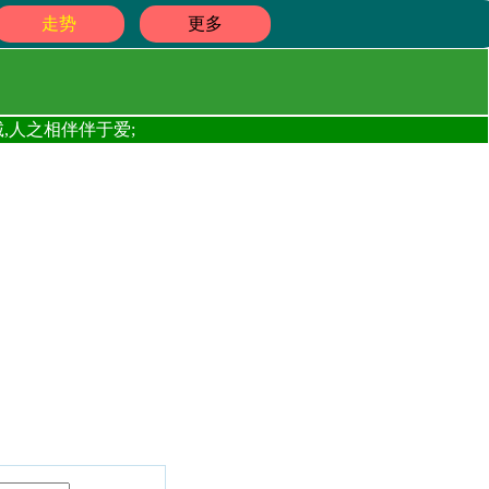
走势
更多
,人之相伴伴于爱;