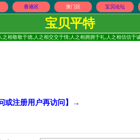
香港区
澳门区
宝贝论坛
宝贝平特
人之相敬敬于德,人之相交交于情;人之相拥拥于礼,人之相信信于诚
访问或注册用户再访问】→