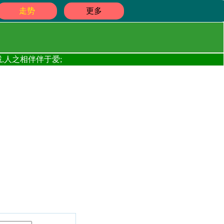
走势
更多
,人之相伴伴于爱;