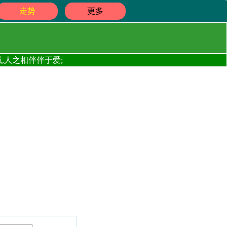
走势
更多
,人之相伴伴于爱;