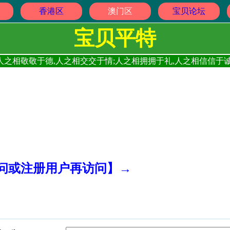
香港区
澳门区
宝贝论坛
宝贝平特
人之相敬敬于德,人之相交交于情;人之相拥拥于礼,人之相信信于诚
访问或注册用户再访问】→