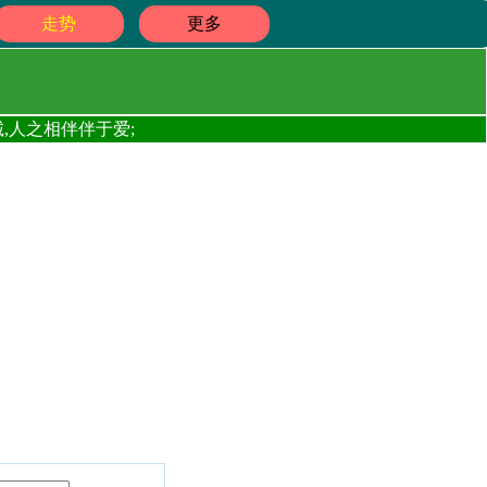
走势
更多
,人之相伴伴于爱;