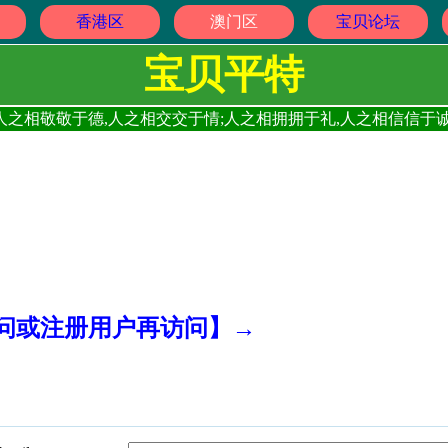
香港区
澳门区
宝贝论坛
宝贝平特
人之相敬敬于德,人之相交交于情;人之相拥拥于礼,人之相信信于诚
访问或注册用户再访问】→