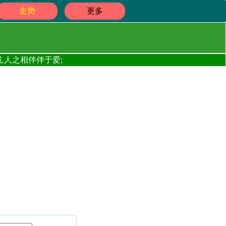
走势
更多
,人之相伴伴于爱;