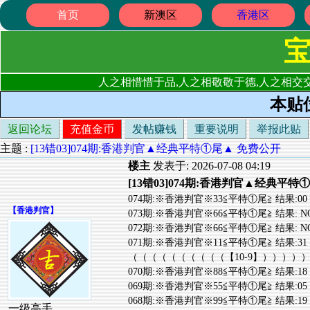
首页
新澳区
香港区
人之相惜惜于品,人之相敬敬于德,人之相交交
本贴
返回论坛
充值金币
发帖赚钱
重要说明
举报此贴
主题 :
[13错03]074期:香港判官▲经典平特①尾▲ 免费公开
楼主
发表于: 2026-07-08 04:19
[13错03]074期:香港判官▲经典平特
074期:※香港判官※33≦平特①尾≧ 结果:00
【
香港判官
】
073期:※香港判官※66≦平特①尾≧ 结果: N
072期:※香港判官※66≦平特①尾≧ 结果: N
071期:※香港判官※11≦平特①尾≧ 结果:31 
（（（（（（（（（（【10-9】））））
070期:※香港判官※88≦平特①尾≧ 结果:18 
069期:※香港判官※55≦平特①尾≧ 结果:05 3
068期:※香港判官※99≦平特①尾≧ 结果:19 2
一级高手