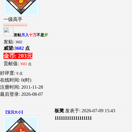
一级高手
发帖
月入
十万
不是
梦
发贴:
3682
威望:
3682
点
金币: 203元
贡献值:
3682
点
好评度:
0 点
在线时间: 0(时)
注册时间:
2011-11-28
最后登录:
2026-08-07
板凳
发表于: 2026-07-09 15:43
【
宝贝大小
】
111111111111111111