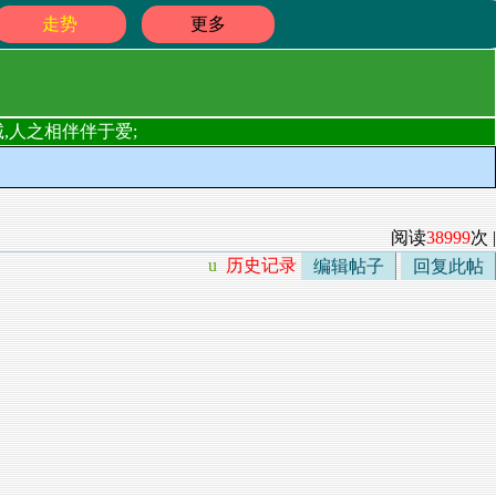
走势
更多
,人之相伴伴于爱;
阅读
38999
次 |
u
历史记录
编辑帖子
回复此帖