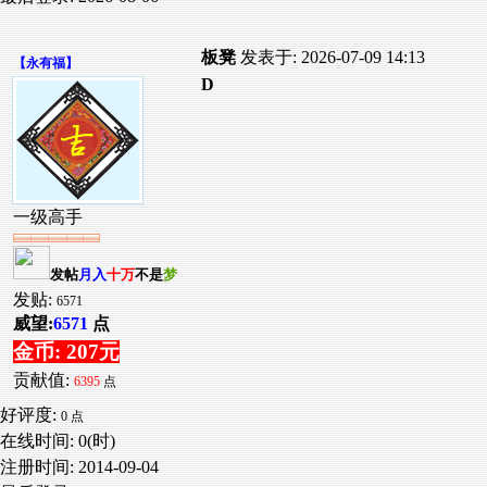
板凳
发表于: 2026-07-09 14:13
【
永有福
】
D
一级高手
发帖
月入
十万
不是
梦
发贴:
6571
威望:
6571
点
金币: 207元
贡献值:
6395
点
好评度:
0 点
在线时间: 0(时)
注册时间:
2014-09-04