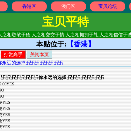
香港区
澳门区
宝贝论坛
宝贝平特
人之相敬敬于德,人之相交交于情;人之相拥拥于礼,人之相信信于诚
本贴位于:
【香港】
打赏高手
关闭本页
卐卐你永远的选择卐卐卐卐卐卐卐卐
雪之狼﹞卐卐卐卐卐卐卐卐你永远的选择卐卐卐卐卐卐卐卐
00YES
NO
NO
蛇YES
蛇YES
虎YES
兔YES
虎YES