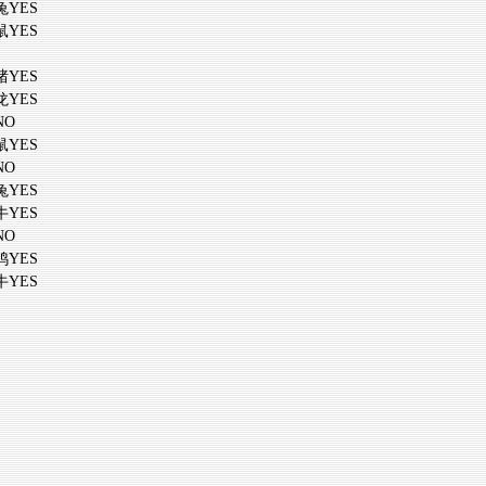
兔YES
鼠YES
猪YES
龙YES
NO
鼠YES
NO
兔YES
牛YES
NO
鸡YES
牛YES