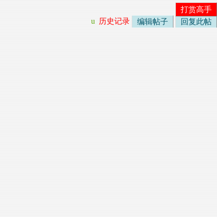
打赏高手
u
历史记录
编辑帖子
回复此帖