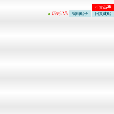
打赏高手
u
历史记录
编辑帖子
回复此帖