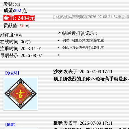
发贴:
592
威望:
592
点
[ 此帖被风声鹤唳在2026-07-08 21:54重新编
金币: 2484元
贡献值:
531
点
本帖最近打赏记录：
好评度:
0 点
铜币:+6(兰心慧质)我是地主
在线时间: 0(时)
铜币:+7(买码先生)我是地主
注册时间:
2023-11-01
最后登录:
2026-08-07
沙发
发表于: 2026-07-09 17:11
【
水云轩
】
顶顶顶强烈的顶你<<论坛高手就是多>
板凳
发表于: 2026-07-09 17:11
【
能者
】