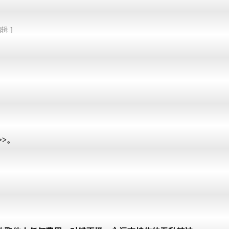
辑 ]
>。