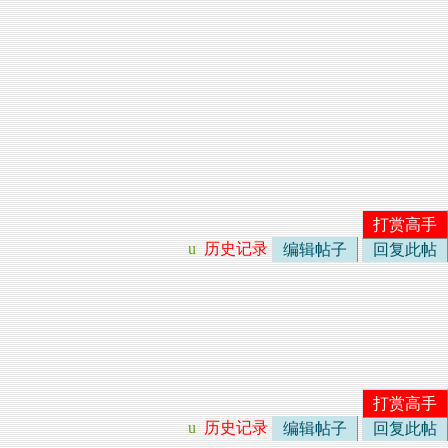
打赏高手
u
历史记录
编辑帖子
回复此帖
打赏高手
u
历史记录
编辑帖子
回复此帖