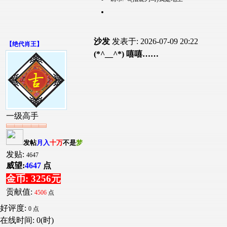
沙发
发表于: 2026-07-09 20:22
【
绝代肖王
】
(*^__^*) 嘻嘻……
一级高手
发帖
月入
十万
不是
梦
发贴:
4647
威望:
4647
点
金币: 3256元
贡献值:
4506
点
好评度:
0 点
在线时间: 0(时)