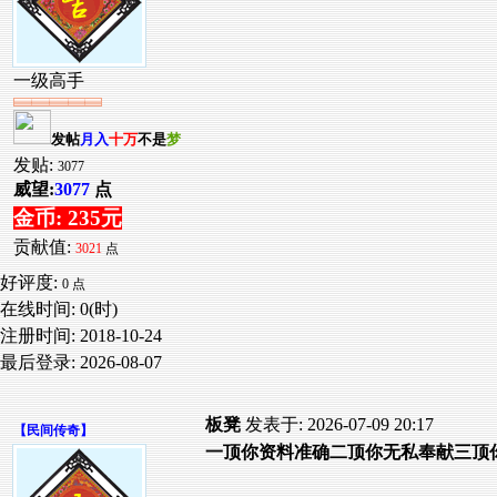
一级高手
发帖
月入
十万
不是
梦
发贴:
3077
威望:
3077
点
金币: 235元
贡献值:
3021
点
好评度:
0 点
在线时间: 0(时)
注册时间:
2018-10-24
最后登录:
2026-08-07
板凳
发表于: 2026-07-09 20:17
【
民间传奇
】
一顶你资料准确二顶你无私奉献三顶