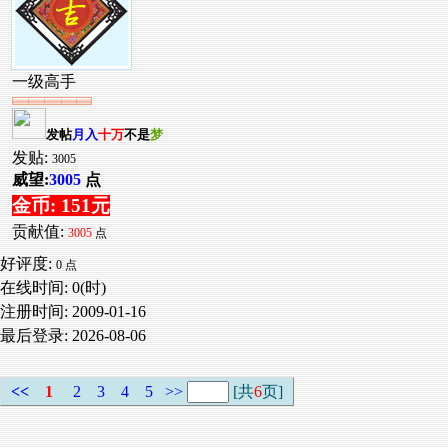
一级高手
发帖
月入
十万
不是
梦
发贴:
3005
威望:
3005
点
金币: 151元
贡献值:
3005
点
好评度:
0 点
在线时间: 0(时)
注册时间:
2009-01-16
最后登录:
2026-08-06
<<
1
2
3
4
5
>>
[共
6
页]