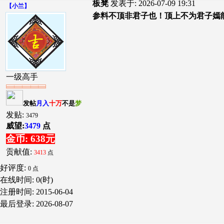
板凳
发表于: 2026-07-09 19:31
【
小兰
】
参料不顶非君子也！顶上不为君子嫣
一级高手
发帖
月入
十万
不是
梦
发贴:
3479
威望:
3479
点
金币: 638元
贡献值:
3413
点
好评度:
0 点
在线时间: 0(时)
注册时间:
2015-06-04
最后登录:
2026-08-07