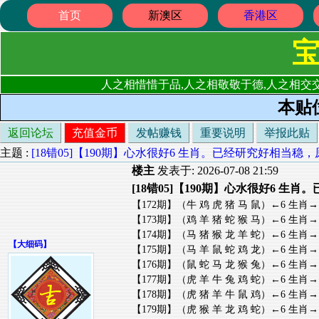
首页
新澳区
香港区
人之相惜惜于品,人之相敬敬于德,人之相交交
本贴
返回论坛
充值金币
发帖赚钱
重要说明
举报此贴
主题 :
[18错05]【190期】心水很好6 生肖。已经研究好相当
楼主
发表于: 2026-07-08 21:59
[18错05]【190期】心水很好6 
【172期】（牛 鸡 虎 猪 马 鼠）←6 生肖→
【173期】（鸡 羊 猪 蛇 猴 马）←6 生肖→
【174期】（马 猪 猴 龙 羊 蛇）←6 生肖→
【
大细码
】
【175期】（马 羊 鼠 蛇 鸡 龙）←6 生肖→
【176期】（鼠 蛇 马 龙 猴 兔）←6 生肖→
【177期】（虎 羊 牛 兔 鸡 蛇）←6 生肖→
【178期】（虎 猪 羊 牛 鼠 鸡）←6 生肖→
【179期】（虎 猴 羊 龙 鸡 蛇）←6 生肖→