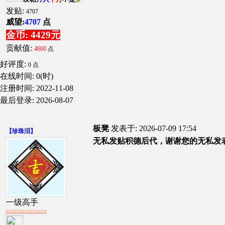
发贴:
4707
威望:
4707
点
金币: 4429元
贡献值:
4660
点
好评度:
0 点
在线时间: 0(时)
注册时间:
2022-11-08
最后登录:
2026-08-07
板凳
发表于: 2026-07-09 17:54
【
珍珠泪
】
无私发贴积德后代，谢谢您的无私发
一级高手