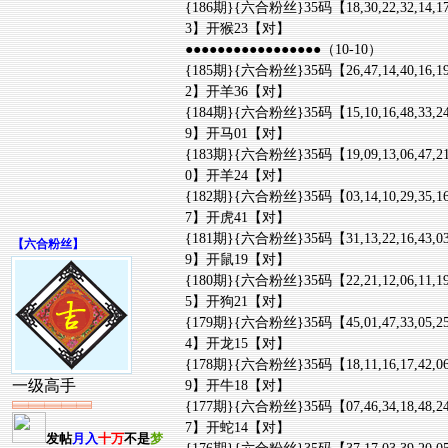
{186期}{六合粉丝}35码【18,30,22,32,14,17,16,48,
3】开猴23【对】
●●●●●●●●●●●●●●●●●（10-10）
{185期}{六合粉丝}35码【26,47,14,40,16,19,24,31,
2】开羊36【对】
{184期}{六合粉丝}35码【15,10,16,48,33,24,13,37,
9】开马01【对】
{183期}{六合粉丝}35码【19,09,13,06,47,21,44,08,
0】开羊24【对】
{182期}{六合粉丝}35码【03,14,10,29,35,16,26,28,
7】开虎41【对】
{181期}{六合粉丝}35码【31,13,22,16,43,03,49,36,
【
六合粉丝
】
9】开鼠19【对】
{180期}{六合粉丝}35码【22,21,12,06,11,19,32,40,
5】开狗21【对】
{179期}{六合粉丝}35码【45,01,47,33,05,25,24,17,
4】开龙15【对】
{178期}{六合粉丝}35码【18,11,16,17,42,06,22,34,
一级高手
9】开牛18【对】
{177期}{六合粉丝}35码【07,46,34,18,48,24,35,10,
7】开蛇14【对】
发帖
月入
十万
不是
梦