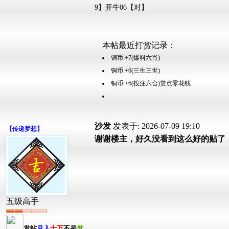
9】开牛06【对】
本帖最近打赏记录：
铜币:+7(爆料六肖)
铜币:+6(三生三世)
铜币:+6(投注六合)赏点零花钱
沙发
发表于: 2026-07-09 19:10
【
传递梦想
】
谢谢楼主，好久没看到这么好的贴了
五级高手
发帖
月入
十万
不是
梦