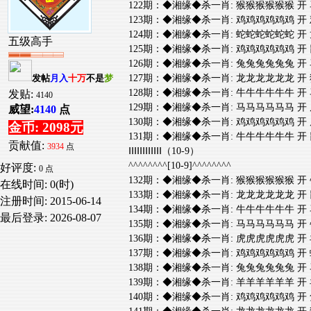
122期：◆湘缘◆杀一肖: 猴猴猴猴猴猴 开 
123期：◆湘缘◆杀一肖: 鸡鸡鸡鸡鸡鸡 开 鸡
124期：◆湘缘◆杀一肖: 蛇蛇蛇蛇蛇蛇 开 
五级高手
125期：◆湘缘◆杀一肖: 鸡鸡鸡鸡鸡鸡 开 
126期：◆湘缘◆杀一肖: 兔兔兔兔兔兔 开 
127期：◆湘缘◆杀一肖: 龙龙龙龙龙龙 开 
发帖
月入
十万
不是
梦
128期：◆湘缘◆杀一肖: 牛牛牛牛牛牛 开 
发贴:
4140
129期：◆湘缘◆杀一肖: 马马马马马马 开 
威望:
4140
点
130期：◆湘缘◆杀一肖: 鸡鸡鸡鸡鸡鸡 开 
金币: 2098元
131期：◆湘缘◆杀一肖: 牛牛牛牛牛牛 开 
贡献值:
3934
点
ⅠⅠⅠⅠⅠⅠⅠⅠⅠⅠⅠⅠ（10-9）
^^^^^^^^[10-9]^^^^^^^^
好评度:
0 点
132期：◆湘缘◆杀一肖: 猴猴猴猴猴猴 开 
在线时间: 0(时)
133期：◆湘缘◆杀一肖: 龙龙龙龙龙龙 开 
注册时间:
2015-06-14
134期：◆湘缘◆杀一肖: 牛牛牛牛牛牛 开 
最后登录:
2026-08-07
135期：◆湘缘◆杀一肖: 马马马马马马 开 
136期：◆湘缘◆杀一肖: 虎虎虎虎虎虎 开 
137期：◆湘缘◆杀一肖: 鸡鸡鸡鸡鸡鸡 开 
138期：◆湘缘◆杀一肖: 兔兔兔兔兔兔 开 
139期：◆湘缘◆杀一肖: 羊羊羊羊羊羊 开 羊
140期：◆湘缘◆杀一肖: 鸡鸡鸡鸡鸡鸡 开 