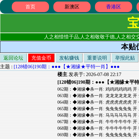
首页
新澳区
香港区
人之相惜惜于品,人之相敬敬于德,人之相交交
本贴
返回论坛
充值金币
发帖赚钱
重要说明
举报此贴
主题 :
[128错06]190期：●●●【★湘缘★平特一肖】●●●
楼主
发表于: 2026-07-08 22:17
[128错06]190期：●●●【★湘缘★平
062期：◆湘缘◆杀一肖: 鸡鸡鸡鸡鸡鸡 开 
063期：◆湘缘◆杀一肖: 龙龙龙龙龙龙 开 
064期：◆湘缘◆杀一肖: 虎虎虎虎虎虎 开 
065期：◆湘缘◆杀一肖: 兔兔兔兔兔兔 开 
066期：◆湘缘◆杀一肖: 马马马马马马 开 马
067期：◆湘缘◆杀一肖: 牛牛牛牛牛牛 开 
068期：◆湘缘◆杀一肖: 牛牛牛牛牛牛 开 
069期：◆湘缘◆杀一肖: 兔兔兔兔兔兔 开 