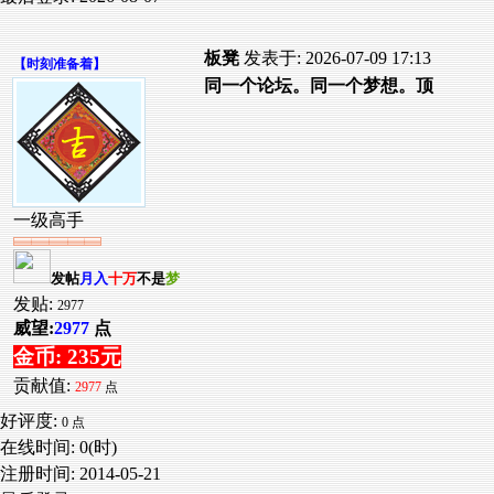
板凳
发表于: 2026-07-09 17:13
【
时刻准备着
】
同一个论坛。同一个梦想。顶
一级高手
发帖
月入
十万
不是
梦
发贴:
2977
威望:
2977
点
金币: 235元
贡献值:
2977
点
好评度:
0 点
在线时间: 0(时)
注册时间:
2014-05-21