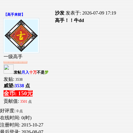
沙发
发表于: 2026-07-09 17:19
【
高手来财
】
高手！！牛dd
一级高手
发帖
月入
十万
不是
梦
发贴:
3538
威望:
3538
点
金币: 150元
贡献值:
3501
点
好评度:
0 点
在线时间: 0(时)
注册时间:
2015-10-27
最后登录:
2026-08-07