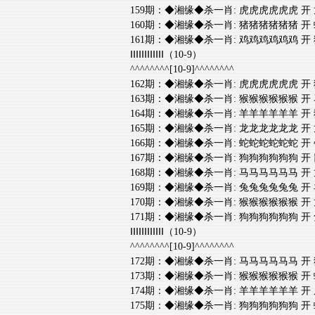
159期：◆湘缘◆杀一肖: 虎虎虎虎虎虎 开 
160期：◆湘缘◆杀一肖: 猪猪猪猪猪猪 开 
161期：◆湘缘◆杀一肖: 鸡鸡鸡鸡鸡鸡 开 
ⅠⅠⅠⅠⅠⅠⅠⅠⅠⅠⅠⅠ（10-9）
^^^^^^^^[10-9]^^^^^^^^
162期：◆湘缘◆杀一肖: 虎虎虎虎虎虎 开 
163期：◆湘缘◆杀一肖: 猴猴猴猴猴猴 开 
164期：◆湘缘◆杀一肖: 羊羊羊羊羊羊 开 
165期：◆湘缘◆杀一肖: 龙龙龙龙龙龙 开 龙
166期：◆湘缘◆杀一肖: 蛇蛇蛇蛇蛇蛇 开 
167期：◆湘缘◆杀一肖: 狗狗狗狗狗狗 开 
168期：◆湘缘◆杀一肖: 马马马马马马 开 
169期：◆湘缘◆杀一肖: 兔兔兔兔兔兔 开 
170期：◆湘缘◆杀一肖: 猴猴猴猴猴猴 开 
171期：◆湘缘◆杀一肖: 狗狗狗狗狗狗 开 
ⅠⅠⅠⅠⅠⅠⅠⅠⅠⅠⅠⅠ（10-9）
^^^^^^^^[10-9]^^^^^^^^
172期：◆湘缘◆杀一肖: 马马马马马马 开 
173期：◆湘缘◆杀一肖: 猴猴猴猴猴猴 开 
174期：◆湘缘◆杀一肖: 羊羊羊羊羊羊 开 
175期：◆湘缘◆杀一肖: 狗狗狗狗狗狗 开 