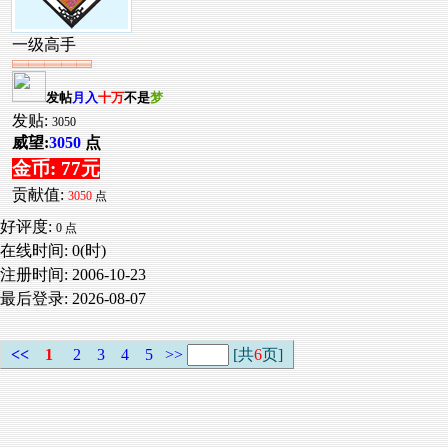
一级高手
发帖
月入
十万
不是
梦
发贴:
3050
威望:
3050
点
金币: 77元
贡献值:
3050
点
好评度:
0 点
在线时间: 0(时)
注册时间:
2006-10-23
最后登录:
2026-08-07
<<
1
2
3
4
5
>>
[共
6
页]